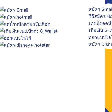
สมัคร Gmai
วิธีสมัคร H
เทคนิคลดน้
เติมเงิน G-
ออกแบบโลโก
สมัคร Disn