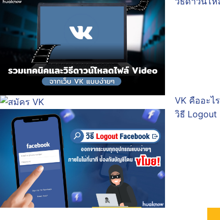
วิธีดาวน์โ
VK คืออะไร
วิธี Logou