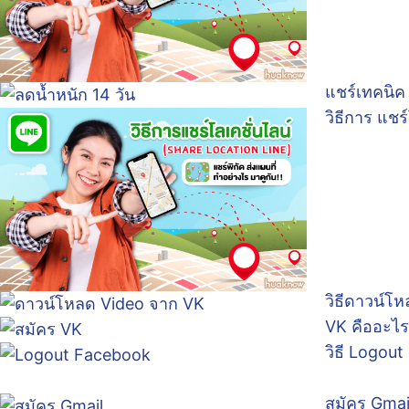
แชร์เทคนิค
วิธีการ แชร
วิธีดาวน์โ
VK คืออะไร
วิธี Logou
สมัคร Gmai