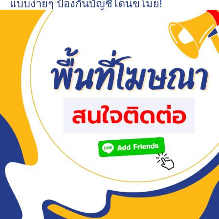
แบบง่ายๆ ป้องกันบัญชีโดนขโมย!