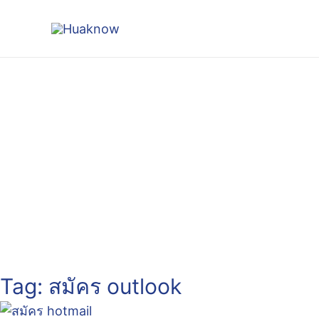
Skip
to
content
Tag: สมัคร outlook