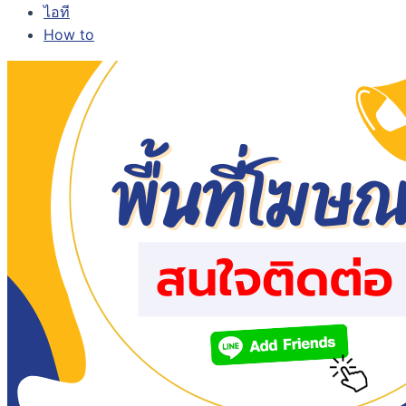
ไอที
How to