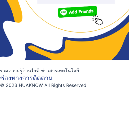
รวมความรู้ด้านไอที ข่าวสารเทคโนโลยี
ช่องทางการติดตาม
© 2023 HUAKNOW All Rights Reserved.