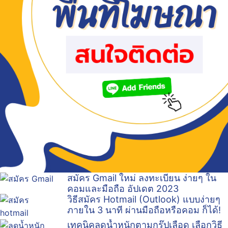
สมัคร Gmail ใหม่ ลงทะเบียน ง่ายๆ ใน
คอมและมือถือ อัปเดต 2023
วิธีสมัคร Hotmail (Outlook) แบบง่ายๆ
ภายใน 3 นาที ผ่านมือถือหรือคอม ก็ได้!
เทคนิคลดน้ำหนักตามกรุ๊ปเลือด เลือกวิธี