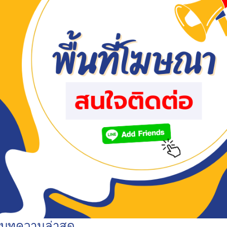
บทความล่าสุด