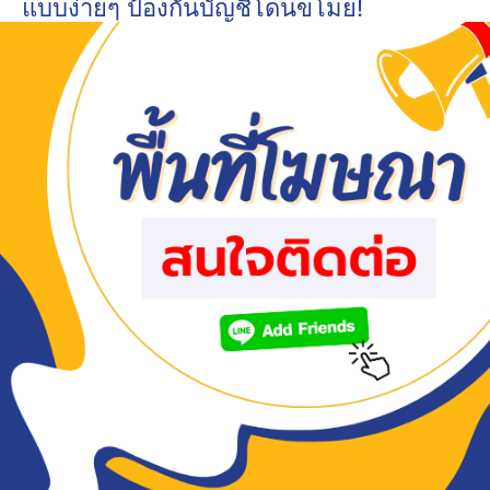
แบบง่ายๆ ป้องกันบัญชีโดนขโมย!