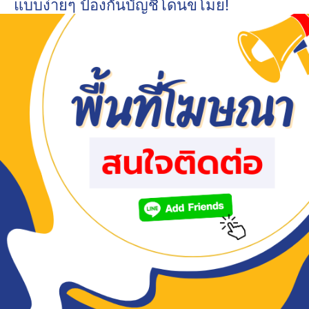
แบบง่ายๆ ป้องกันบัญชีโดนขโมย!